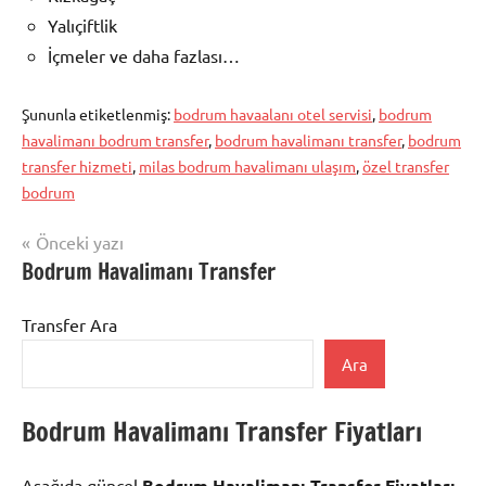
Yalıçiftlik
İçmeler ve daha fazlası…
Şununla etiketlenmiş:
bodrum havaalanı otel servisi
,
bodrum
havalimanı bodrum transfer
,
bodrum havalimanı transfer
,
bodrum
transfer hizmeti
,
milas bodrum havalimanı ulaşım
,
özel transfer
bodrum
Yazı
Önceki yazı
Bodrum
Bodrum Havalimanı Transfer
gezinmesi
Havalimanı
Transfer
Transfer Ara
Ara
Bodrum Havalimanı Transfer Fiyatları
Aşağıda güncel
Bodrum Havalimanı Transfer Fiyatları