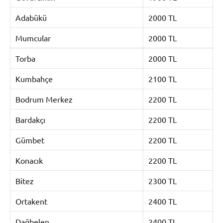
Adabükü
2000 TL
Mumcular
2000 TL
Torba
2000 TL
Kumbahçe
2100 TL
Bodrum Merkez
2200 TL
Bardakçı
2200 TL
Gümbet
2200 TL
Konacık
2200 TL
Bitez
2300 TL
Ortakent
2400 TL
Dağbelen
2400 TL